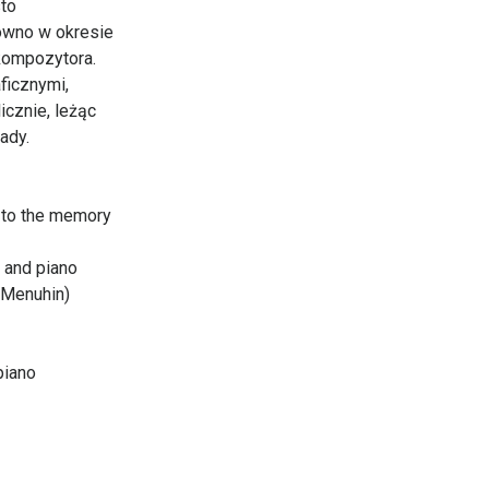
to
ówno w okresie
 kompozytora.
ficznymi,
icznie, leżąc
ady.
d to the memory
n and piano
 Menuhin)
piano