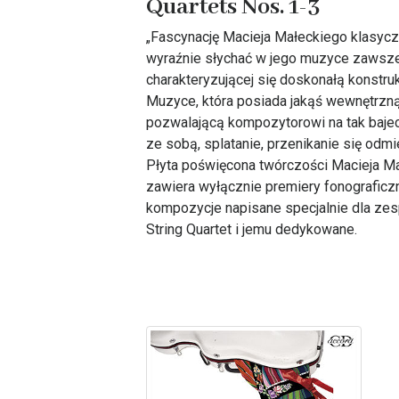
Quartets Nos. 1-3
„Fascynację Macieja Małeckiego klasyc
wyraźnie słychać w jego muzyce zawsz
charakteryzującej się doskonałą konstrukc
Muzyce, która posiada jakąś wewnętrzną
pozwalającą kompozytorowi na tak baje
ze sobą, splatanie, przenikanie się odm
Płyta poświęcona twórczości Macieja M
zawiera wyłącznie premiery fonograficz
kompozycje napisane specjalnie dla ze
String Quartet i jemu dedykowane.