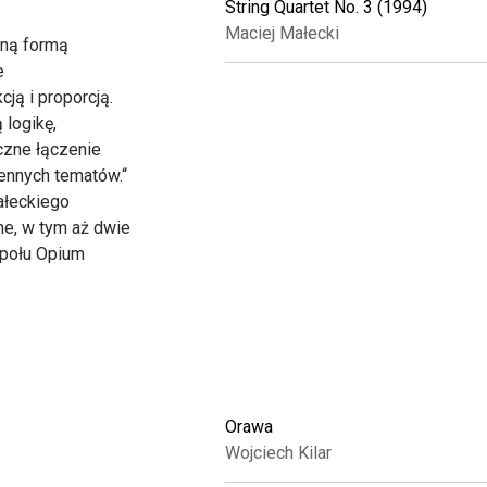
String Quartet No. 3 (1994)
Maciej Małecki
zną formą
e
ją i proporcją.
 logikę,
czne łączenie
iennych tematów.“
ałeckiego
ne, w tym aż dwie
społu Opium
Orawa
Wojciech Kilar