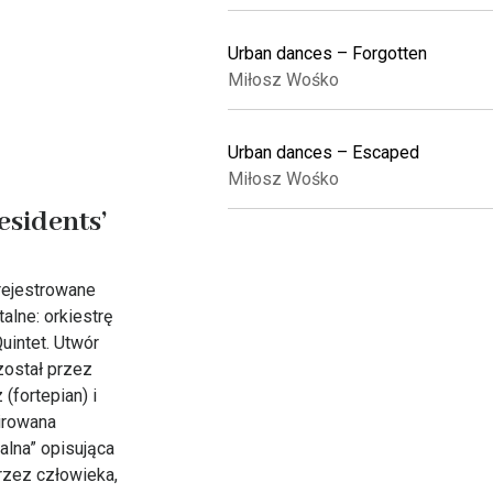
Urban dances – Forgotten
Miłosz Wośko
Urban dances – Escaped
Miłosz Wośko
sidents’
rejestrowane
alne: orkiestrę
uintet. Utwór
został przez
(fortepian) i
pirowana
alna” opisująca
rzez człowieka,