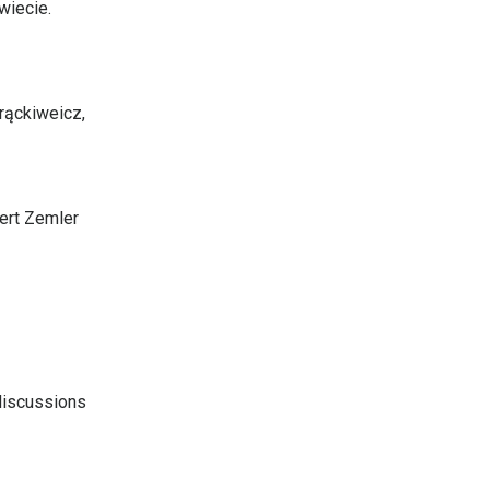
wiecie.
rąckiweicz,
bert Zemler
discussions