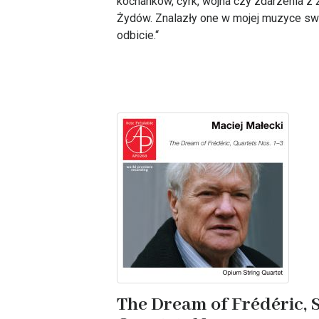
kochanków, cyrk, wojna czy zdarzenia z ż
Żydów. Znalazły one w mojej muzyce s
odbicie.“
The Dream of Frédéric, S