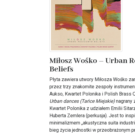
Miłosz Wośko – Urban Re
Beliefs
Płyta zawiera utwory Miłosza Wośko za
przez trzy znakomite zespoły instrument
Aukso, Kwartet Polonika i Polish Brass Q
Urban dances (Tańce Miejskie)
nagrany 
Kwartet Polonika z udziałem Emilii Sitarz 
Huberta Zemlera (perkusja). Jest to ins
minimalizmem „akustyczna suita industri
bieg życia jednostki w przeobrażonym p