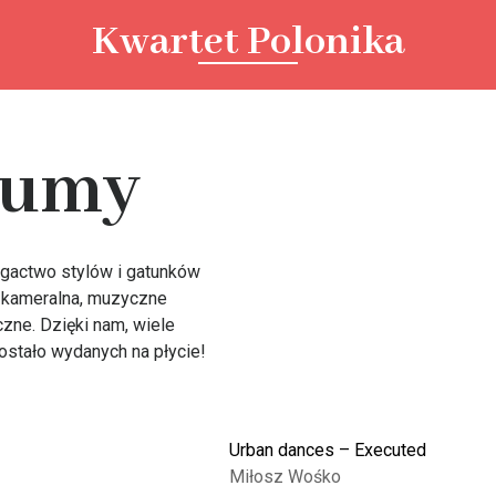
Kwartet Polonika
bumy
ogactwo stylów i gatunków
 kameralna, muzyczne
czne. Dzięki nam, wiele
stało wydanych na płycie!
Urban dances – Executed
Miłosz Wośko