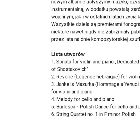
nowym albumie usłyszymy muzykę czys
instrumentalną, w dodatku powstałą zar
wojennym, jak i w ostatnich latach życia
Wszystkie dzieła są premierami fonogra
niektóre nawet nigdy nie zabrzmiały publ
przez lata na dnie kompozytorskiej szufl
Lista utworów
1. Sonata for violin and piano „Dedicate
of Shostakovich”
2. Reverie (Légende hebraique) for violi
3. Jankel's Mazurka (Hommage a Yehudi
for violin and piano
4. Melody for cello and piano
5. Burlesca - Polish Dance for cello and 
6. String Quartet no. 1 in F minor Polish